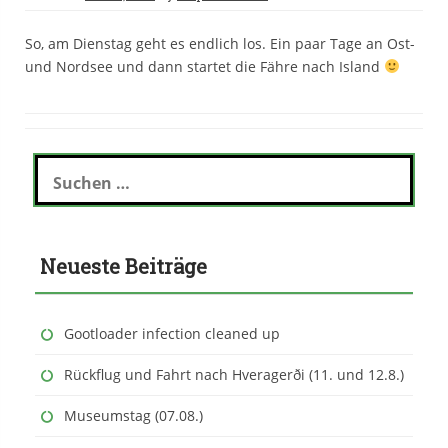
So, am Dienstag geht es endlich los. Ein paar Tage an Ost-
und Nordsee und dann startet die Fähre nach Island
S
u
c
h
e
Neueste Beiträge
n
n
a
c
Gootloader infection cleaned up
h
:
Rückflug und Fahrt nach Hveragerði (11. und 12.8.)
Museumstag (07.08.)