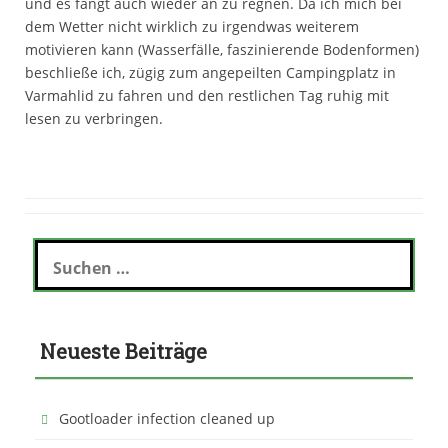
und es fängt auch wieder an zu regnen. Da ich mich bei
dem Wetter nicht wirklich zu irgendwas weiterem
motivieren kann (Wasserfälle, faszinierende Bodenformen)
beschließe ich, zügig zum angepeilten Campingplatz in
Varmahlid zu fahren und den restlichen Tag ruhig mit
lesen zu verbringen.
S
u
c
h
e
Neueste Beiträge
n
n
a
c
Gootloader infection cleaned up
h